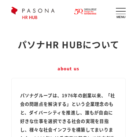
メ
イ
MENU
ン
コ
パソナHR HUBについて
ン
テ
ン
about us
ツ
へ
移
パソナグループは、1976年の創業以来、「社
会の問題点を解決する」という企業理念のも
動
と、ダイバーシティを推進し、誰もが自由に
好きな仕事を選択できる社会の実現を目指
し、様々な社会インフラを構築してまいりま