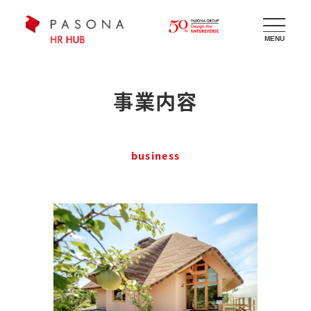
メ
イ
MENU
ン
コ
事業内容
ン
テ
ン
business
ツ
へ
移
動